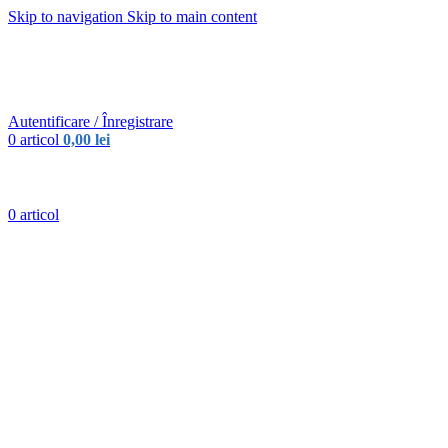
Skip to navigation
Skip to main content
Urmareste-ne:
Urmareste-ne:
Autentificare / Înregistrare
0
articol
0,00
lei
0
articol