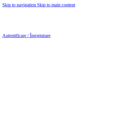
Skip to navigation
Skip to main content
Urmareste-ne:
Urmareste-ne:
Autentificare / Înregistrare
0
articol
0,00
lei
0
articol