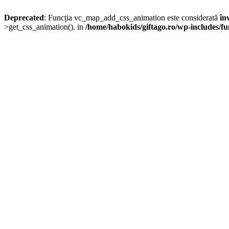
Deprecated
: Funcția vc_map_add_css_animation este considerată
în
>get_css_animation(). in
/home/habokids/giftago.ro/wp-includes/fu