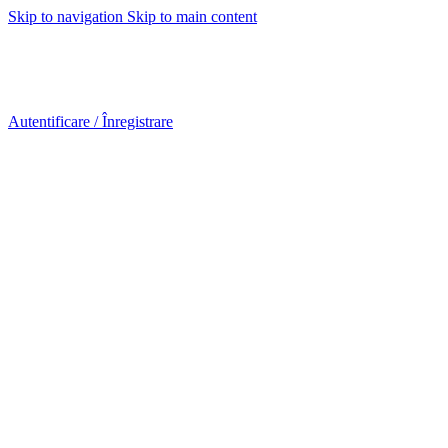
Skip to navigation
Skip to main content
Urmareste-ne:
Urmareste-ne:
Autentificare / Înregistrare