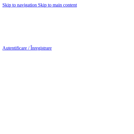
Skip to navigation
Skip to main content
Urmareste-ne:
Urmareste-ne:
Autentificare / Înregistrare