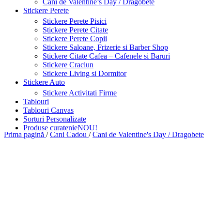
Cani de Valentine’s Day / Dragobete
Stickere Perete
Stickere Perete Pisici
Stickere Perete Citate
Stickere Perete Copii
Stickere Saloane, Frizerie si Barber Shop
Stickere Citate Cafea – Cafenele si Baruri
Stickere Craciun
Stickere Living si Dormitor
Stickere Auto
Stickere Activitati Firme
Tablouri
Tablouri Canvas
Sorturi Personalizate
Produse curatenie
NOU!
Prima pagină
/
Cani Cadou
/
Cani de Valentine's Day / Dragobete