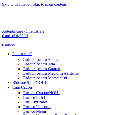
Skip to navigation
Skip to main content
Urmareste-ne:
Urmareste-ne:
Autentificare / Înregistrare
0
articol
0,00
lei
0
articol
Pentru cine?
Cadouri pentru Mama
Cadouri pentru Tata
Cadouri pentru Gameri
Cadouri pentru Medici si Asistente
Cadouri pentru Motociclisti
Bidoane Sport
NOU!
Cani Cadou
Cani de Craciun
NOU!
Cani cu Pisici
Cani Amuzante
Cani cu Unicorni
Cani cu Mesaj