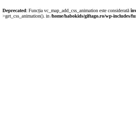
Deprecated
: Funcția vc_map_add_css_animation este considerată
în
>get_css_animation(). in
/home/habokids/giftago.ro/wp-includes/fu