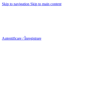
Skip to navigation
Skip to main content
Urmareste-ne:
Urmareste-ne:
Autentificare / Înregistrare