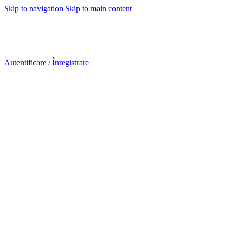
Skip to navigation
Skip to main content
Urmareste-ne:
Urmareste-ne:
Autentificare / Înregistrare