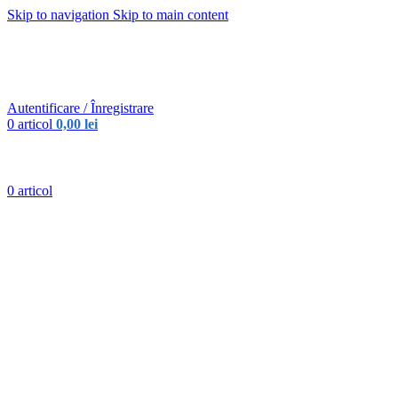
Skip to navigation
Skip to main content
Urmareste-ne:
Urmareste-ne:
Autentificare / Înregistrare
0
articol
0,00
lei
0
articol