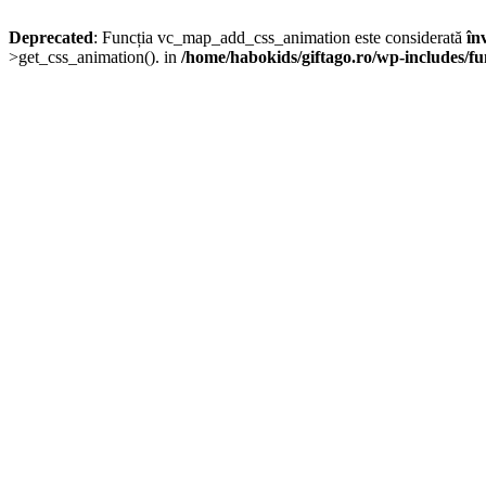
Deprecated
: Funcția vc_map_add_css_animation este considerată
în
>get_css_animation(). in
/home/habokids/giftago.ro/wp-includes/fu