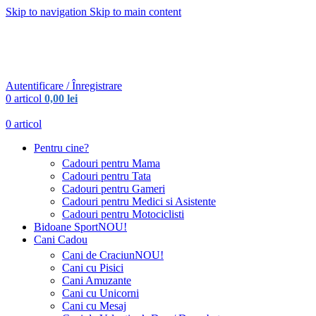
Skip to navigation
Skip to main content
Urmareste-ne:
Urmareste-ne:
Autentificare / Înregistrare
0
articol
0,00
lei
0
articol
Pentru cine?
Cadouri pentru Mama
Cadouri pentru Tata
Cadouri pentru Gameri
Cadouri pentru Medici si Asistente
Cadouri pentru Motociclisti
Bidoane Sport
NOU!
Cani Cadou
Cani de Craciun
NOU!
Cani cu Pisici
Cani Amuzante
Cani cu Unicorni
Cani cu Mesaj