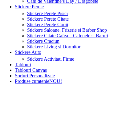
Cani de Valentine’s Day / Dragobete
Stickere Perete
Stickere Perete Pisici
Stickere Perete Citate
Stickere Perete Copii
Stickere Saloane, Frizerie si Barber Shop
Stickere Citate Cafea – Cafenele si Baruri
Stickere Craciun
Stickere Living si Dormitor
Stickere Auto
Stickere Activitati Firme
Tablouri
Tablouri Canvas
Sorturi Personalizate
Produse curatenie
NOU!