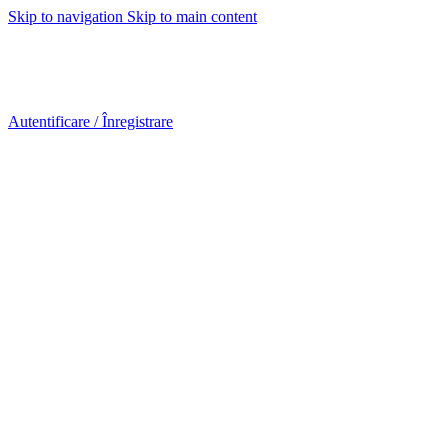
Skip to navigation
Skip to main content
Urmareste-ne:
Urmareste-ne:
Autentificare / Înregistrare