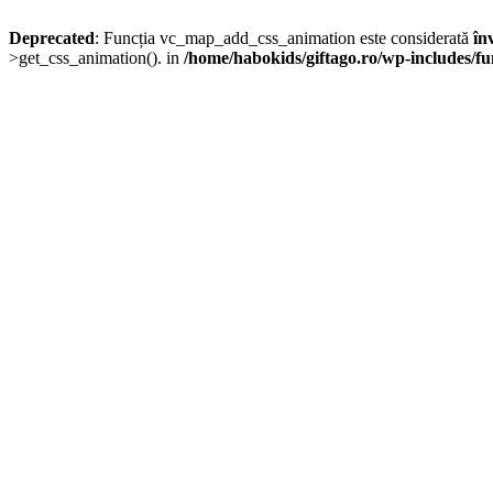
Deprecated
: Funcția vc_map_add_css_animation este considerată
în
>get_css_animation(). in
/home/habokids/giftago.ro/wp-includes/fu