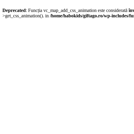
Deprecated
: Funcția vc_map_add_css_animation este considerată
în
>get_css_animation(). in
/home/habokids/giftago.ro/wp-includes/fu