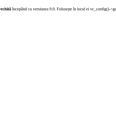
vechită
începând cu versiunea 9.0. Folosește în locul ei vc_config()->g