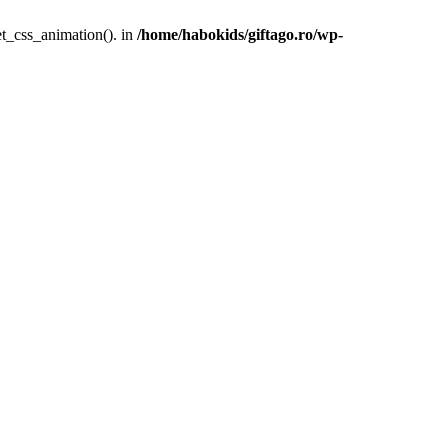
et_css_animation(). in
/home/habokids/giftago.ro/wp-