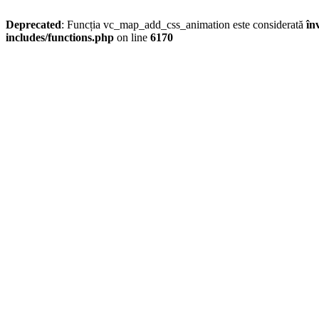
Deprecated
: Funcția vc_map_add_css_animation este considerată
în
includes/functions.php
on line
6170