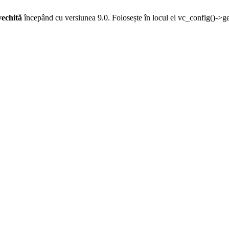
vechită
începând cu versiunea 9.0. Folosește în locul ei vc_config()->g