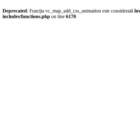
Deprecated
: Funcția vc_map_add_css_animation este considerată
în
includes/functions.php
on line
6170