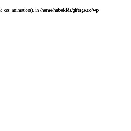
et_css_animation(). in
/home/habokids/giftago.ro/wp-