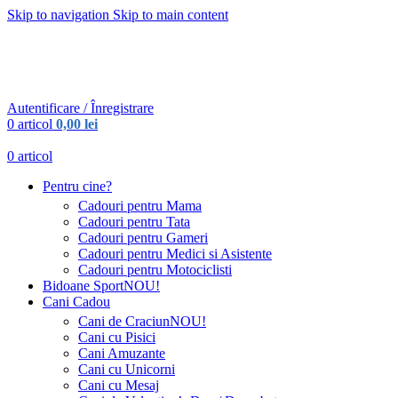
Skip to navigation
Skip to main content
Urmareste-ne:
Urmareste-ne:
Autentificare / Înregistrare
0
articol
0,00
lei
0
articol
Pentru cine?
Cadouri pentru Mama
Cadouri pentru Tata
Cadouri pentru Gameri
Cadouri pentru Medici si Asistente
Cadouri pentru Motociclisti
Bidoane Sport
NOU!
Cani Cadou
Cani de Craciun
NOU!
Cani cu Pisici
Cani Amuzante
Cani cu Unicorni
Cani cu Mesaj