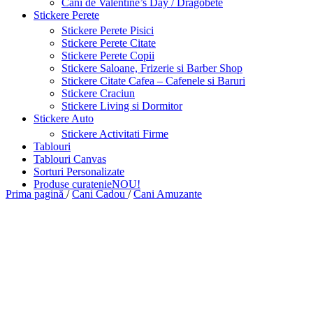
Cani de Valentine’s Day / Dragobete
Stickere Perete
Stickere Perete Pisici
Stickere Perete Citate
Stickere Perete Copii
Stickere Saloane, Frizerie si Barber Shop
Stickere Citate Cafea – Cafenele si Baruri
Stickere Craciun
Stickere Living si Dormitor
Stickere Auto
Stickere Activitati Firme
Tablouri
Tablouri Canvas
Sorturi Personalizate
Produse curatenie
NOU!
Prima pagină
/
Cani Cadou
/
Cani Amuzante