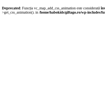
Deprecated
: Funcția vc_map_add_css_animation este considerată
în
>get_css_animation(). in
/home/habokids/giftago.ro/wp-includes/fu