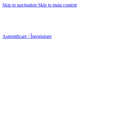
Skip to navigation
Skip to main content
Urmareste-ne:
Urmareste-ne:
Autentificare / Înregistrare