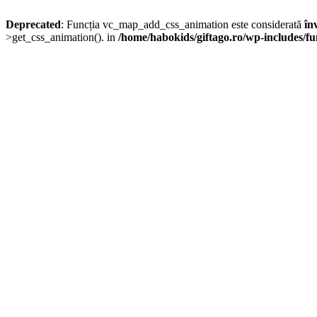
Deprecated
: Funcția vc_map_add_css_animation este considerată
în
>get_css_animation(). in
/home/habokids/giftago.ro/wp-includes/fu