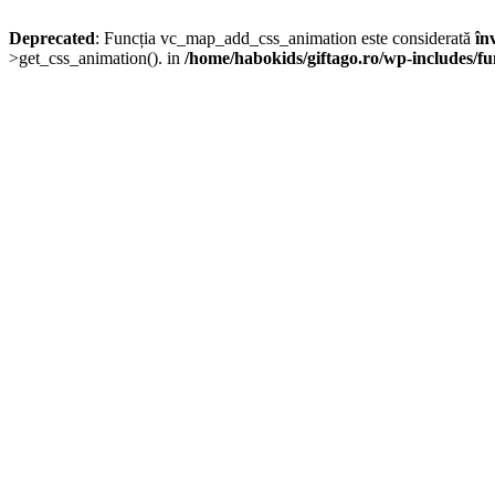
Deprecated
: Funcția vc_map_add_css_animation este considerată
în
>get_css_animation(). in
/home/habokids/giftago.ro/wp-includes/fu