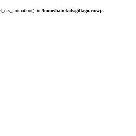
et_css_animation(). in
/home/habokids/giftago.ro/wp-