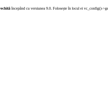
vechită
începând cu versiunea 9.0. Folosește în locul ei vc_config()->g