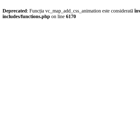
Deprecated
: Funcția vc_map_add_css_animation este considerată
în
includes/functions.php
on line
6170