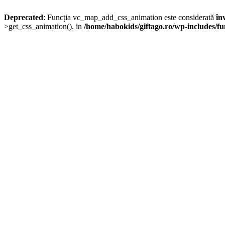
Deprecated
: Funcția vc_map_add_css_animation este considerată
în
>get_css_animation(). in
/home/habokids/giftago.ro/wp-includes/fu