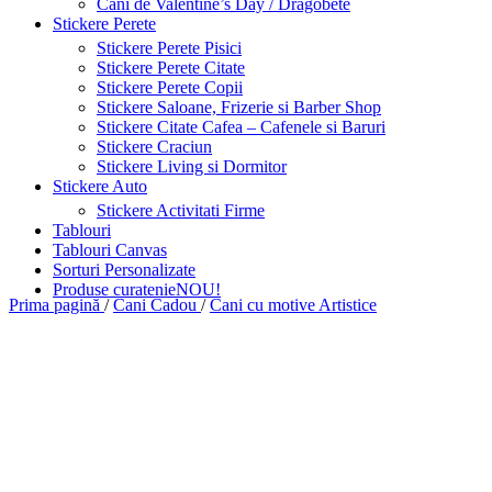
Cani de Valentine’s Day / Dragobete
Stickere Perete
Stickere Perete Pisici
Stickere Perete Citate
Stickere Perete Copii
Stickere Saloane, Frizerie si Barber Shop
Stickere Citate Cafea – Cafenele si Baruri
Stickere Craciun
Stickere Living si Dormitor
Stickere Auto
Stickere Activitati Firme
Tablouri
Tablouri Canvas
Sorturi Personalizate
Produse curatenie
NOU!
Prima pagină
/
Cani Cadou
/
Cani cu motive Artistice