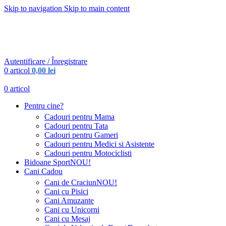
Skip to navigation
Skip to main content
Urmareste-ne:
Urmareste-ne:
Autentificare / Înregistrare
0
articol
0,00
lei
0
articol
Pentru cine?
Cadouri pentru Mama
Cadouri pentru Tata
Cadouri pentru Gameri
Cadouri pentru Medici si Asistente
Cadouri pentru Motociclisti
Bidoane Sport
NOU!
Cani Cadou
Cani de Craciun
NOU!
Cani cu Pisici
Cani Amuzante
Cani cu Unicorni
Cani cu Mesaj