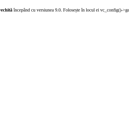
vechită
începând cu versiunea 9.0. Folosește în locul ei vc_config()->g