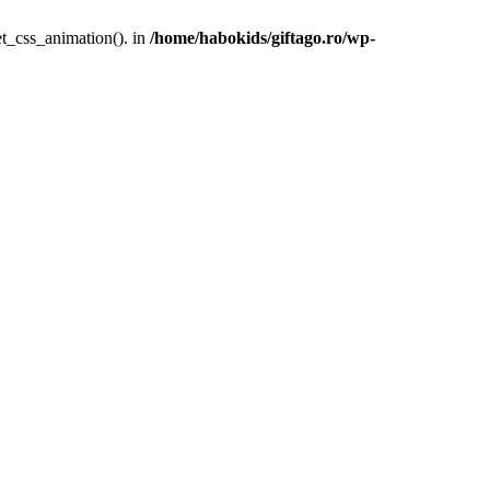
et_css_animation(). in
/home/habokids/giftago.ro/wp-