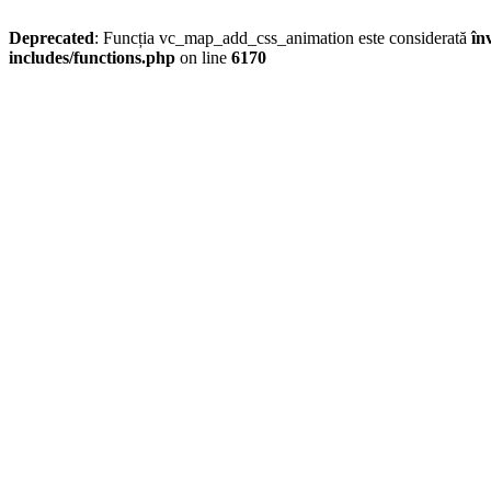
Deprecated
: Funcția vc_map_add_css_animation este considerată
în
includes/functions.php
on line
6170