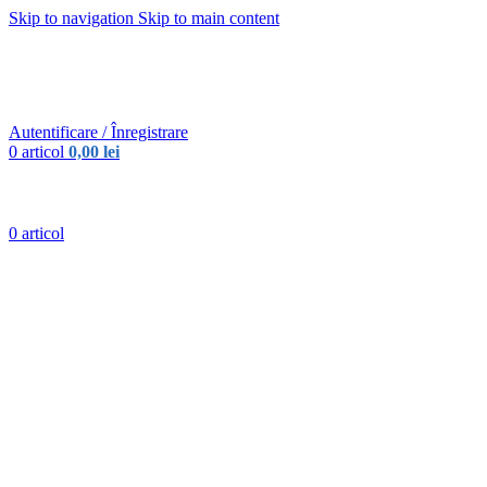
Skip to navigation
Skip to main content
Urmareste-ne:
Urmareste-ne:
Autentificare / Înregistrare
0
articol
0,00
lei
0
articol