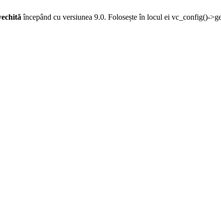
vechită
începând cu versiunea 9.0. Folosește în locul ei vc_config()->g