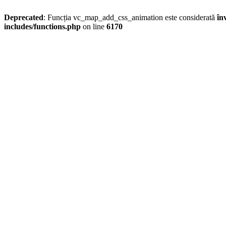
Deprecated
: Funcția vc_map_add_css_animation este considerată
în
includes/functions.php
on line
6170