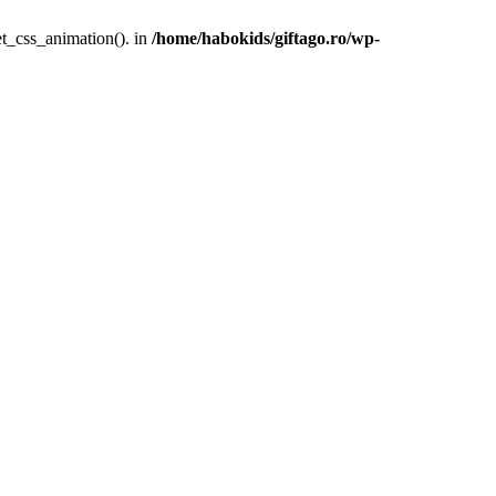
et_css_animation(). in
/home/habokids/giftago.ro/wp-