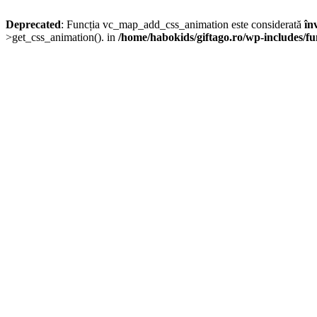
Deprecated
: Funcția vc_map_add_css_animation este considerată
în
>get_css_animation(). in
/home/habokids/giftago.ro/wp-includes/fu