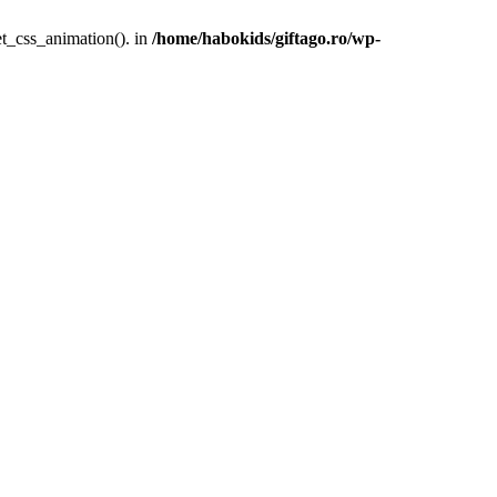
et_css_animation(). in
/home/habokids/giftago.ro/wp-