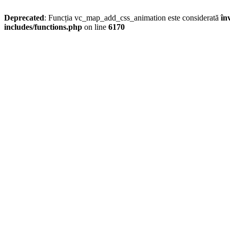
Deprecated
: Funcția vc_map_add_css_animation este considerată
în
includes/functions.php
on line
6170