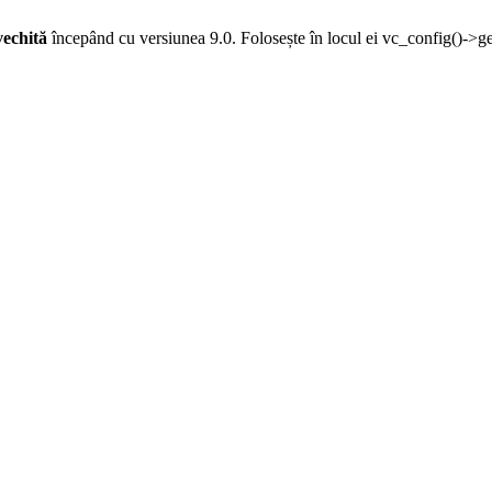
vechită
începând cu versiunea 9.0. Folosește în locul ei vc_config()->g