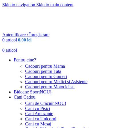
Skip to navigation
Skip to main content
Urmareste-ne:
Urmareste-ne:
Autentificare / Înregistrare
0
articol
0,00
lei
0
articol
Pentru cine?
Cadouri pentru Mama
Cadouri pentru Tata
Cadouri pentru Gameri
Cadouri pentru Medici si Asistente
Cadouri pentru Motociclisti
Bidoane Sport
NOU!
Cani Cadou
Cani de Craciun
NOU!
Cani cu Pisici
Cani Amuzante
Cani cu Unicorni
Cani cu Mesaj