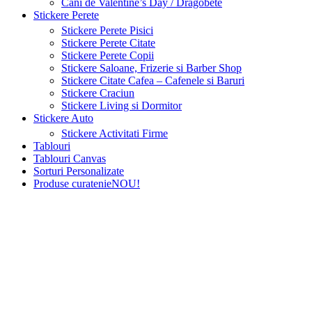
Cani de Valentine’s Day / Dragobete
Stickere Perete
Stickere Perete Pisici
Stickere Perete Citate
Stickere Perete Copii
Stickere Saloane, Frizerie si Barber Shop
Stickere Citate Cafea – Cafenele si Baruri
Stickere Craciun
Stickere Living si Dormitor
Stickere Auto
Stickere Activitati Firme
Tablouri
Tablouri Canvas
Sorturi Personalizate
Produse curatenie
NOU!