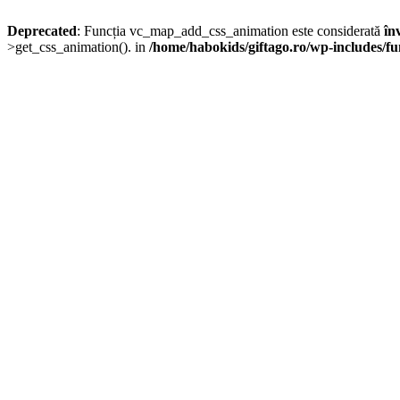
Deprecated
: Funcția vc_map_add_css_animation este considerată
în
>get_css_animation(). in
/home/habokids/giftago.ro/wp-includes/fu