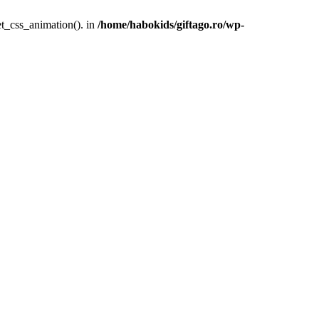
et_css_animation(). in
/home/habokids/giftago.ro/wp-