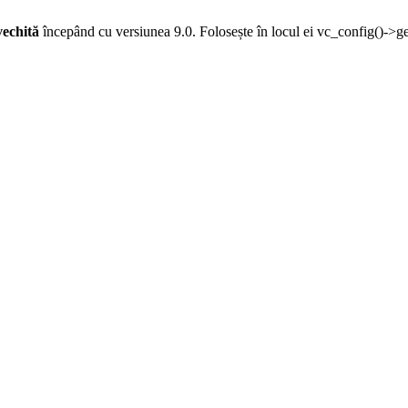
vechită
începând cu versiunea 9.0. Folosește în locul ei vc_config()->g