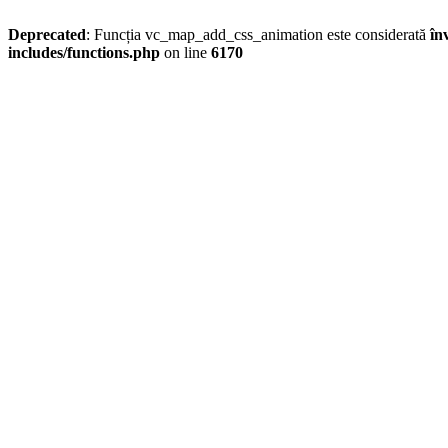
Deprecated
: Funcția vc_map_add_css_animation este considerată
în
includes/functions.php
on line
6170