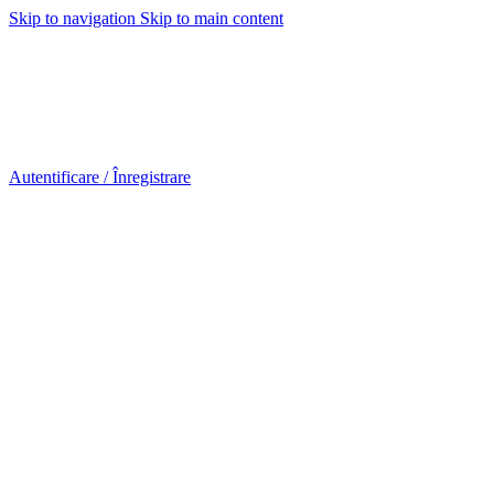
Skip to navigation
Skip to main content
Urmareste-ne:
Urmareste-ne:
Autentificare / Înregistrare