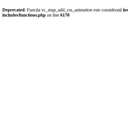
Deprecated
: Funcția vc_map_add_css_animation este considerată
în
includes/functions.php
on line
6170