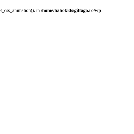
et_css_animation(). in
/home/habokids/giftago.ro/wp-