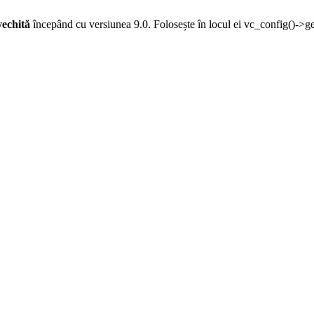
vechită
începând cu versiunea 9.0. Folosește în locul ei vc_config()->g