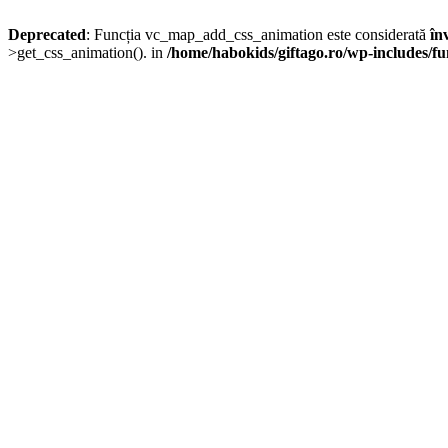
Deprecated
: Funcția vc_map_add_css_animation este considerată
în
>get_css_animation(). in
/home/habokids/giftago.ro/wp-includes/fu