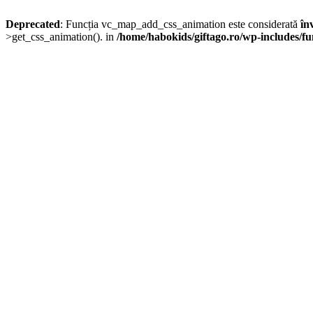
Deprecated
: Funcția vc_map_add_css_animation este considerată
în
>get_css_animation(). in
/home/habokids/giftago.ro/wp-includes/fu