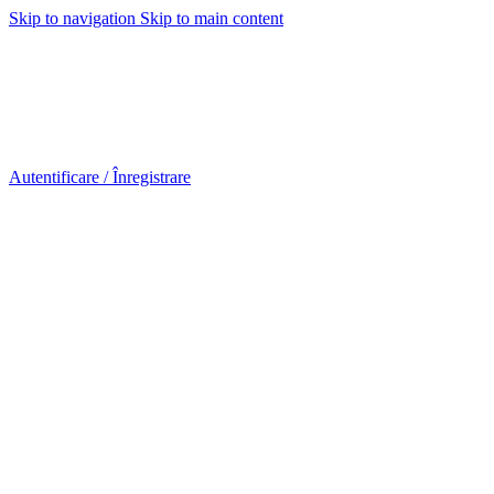
Skip to navigation
Skip to main content
Urmareste-ne:
Urmareste-ne:
Autentificare / Înregistrare