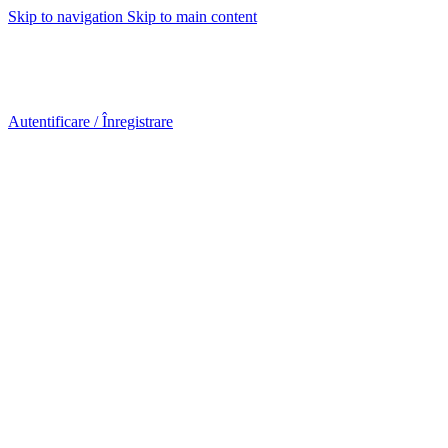
Skip to navigation
Skip to main content
Urmareste-ne:
Urmareste-ne:
Autentificare / Înregistrare