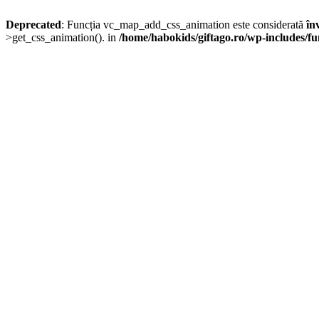
Deprecated
: Funcția vc_map_add_css_animation este considerată
în
>get_css_animation(). in
/home/habokids/giftago.ro/wp-includes/fu