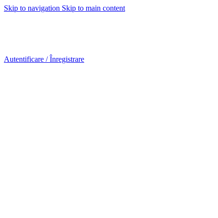
Skip to navigation
Skip to main content
Urmareste-ne:
Urmareste-ne:
Autentificare / Înregistrare