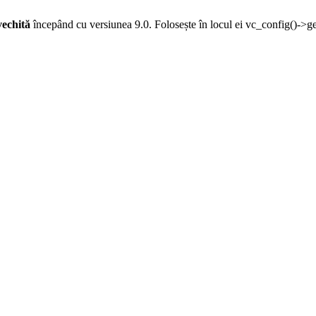
vechită
începând cu versiunea 9.0. Folosește în locul ei vc_config()->g