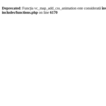
Deprecated
: Funcția vc_map_add_css_animation este considerată
în
includes/functions.php
on line
6170