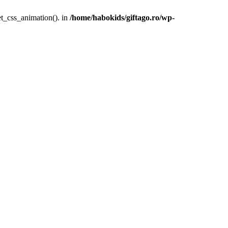
et_css_animation(). in
/home/habokids/giftago.ro/wp-