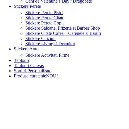
Cani de Valentine’s Day / Dragobete
Stickere Perete
Stickere Perete Pisici
Stickere Perete Citate
Stickere Perete Copii
Stickere Saloane, Frizerie si Barber Shop
Stickere Citate Cafea – Cafenele si Baruri
Stickere Craciun
Stickere Living si Dormitor
Stickere Auto
Stickere Activitati Firme
Tablouri
Tablouri Canvas
Sorturi Personalizate
Produse curatenie
NOU!