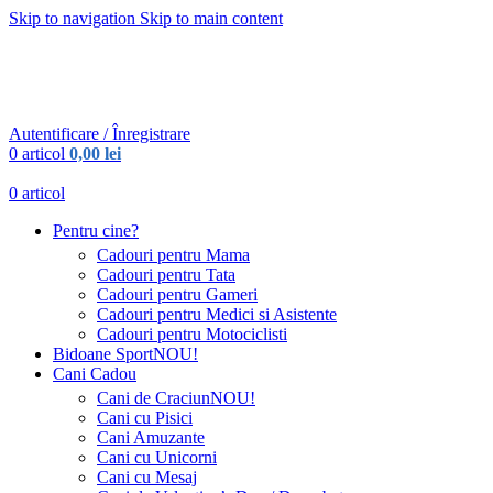
Skip to navigation
Skip to main content
Urmareste-ne:
Urmareste-ne:
Autentificare / Înregistrare
0
articol
0,00
lei
0
articol
Pentru cine?
Cadouri pentru Mama
Cadouri pentru Tata
Cadouri pentru Gameri
Cadouri pentru Medici si Asistente
Cadouri pentru Motociclisti
Bidoane Sport
NOU!
Cani Cadou
Cani de Craciun
NOU!
Cani cu Pisici
Cani Amuzante
Cani cu Unicorni
Cani cu Mesaj