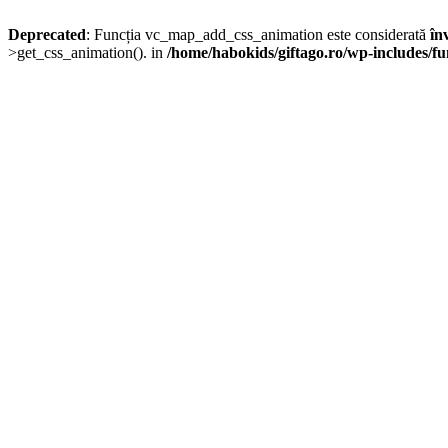
Deprecated
: Funcția vc_map_add_css_animation este considerată
în
>get_css_animation(). in
/home/habokids/giftago.ro/wp-includes/fu