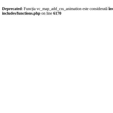
Deprecated
: Funcția vc_map_add_css_animation este considerată
în
includes/functions.php
on line
6170