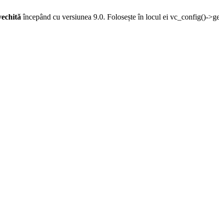
vechită
începând cu versiunea 9.0. Folosește în locul ei vc_config()->g