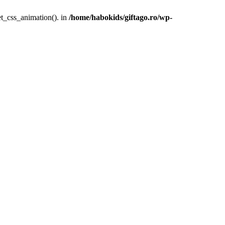
et_css_animation(). in
/home/habokids/giftago.ro/wp-