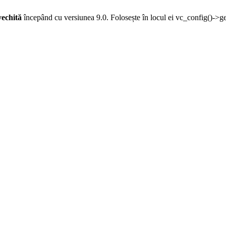
vechită
începând cu versiunea 9.0. Folosește în locul ei vc_config()->g