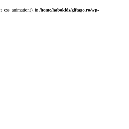
et_css_animation(). in
/home/habokids/giftago.ro/wp-