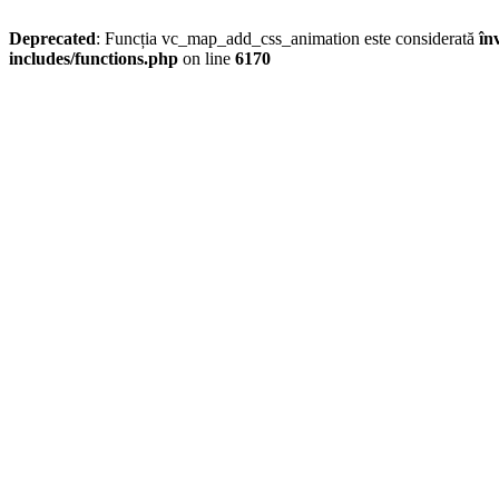
Deprecated
: Funcția vc_map_add_css_animation este considerată
în
includes/functions.php
on line
6170