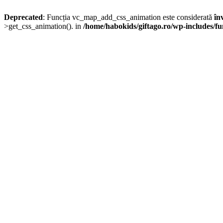
Deprecated
: Funcția vc_map_add_css_animation este considerată
în
>get_css_animation(). in
/home/habokids/giftago.ro/wp-includes/fu